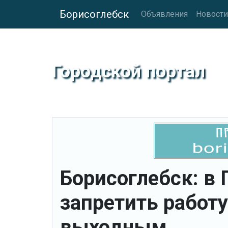
Борисоглебск
Объявления
Новости
Городской портал
Борисоглебск: в
запретить работ
выходным