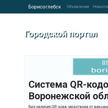
Борисоглебск
Объявления
Новости
Городской портал
Система QR-кодо
Воронежской обл
Без наличия QR-кода, медотвода от вакцин