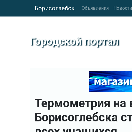
Борисоглебск
Объявления
Новости
Городской портал
Термометрия на 
Борисоглебска с
всех учащихся