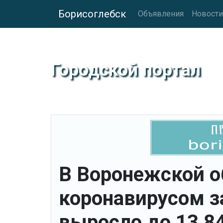
Борисоглебск
Объявления
Новости
Городской портал
В Воронежской о
коронавирусом з
выросло до 13 8