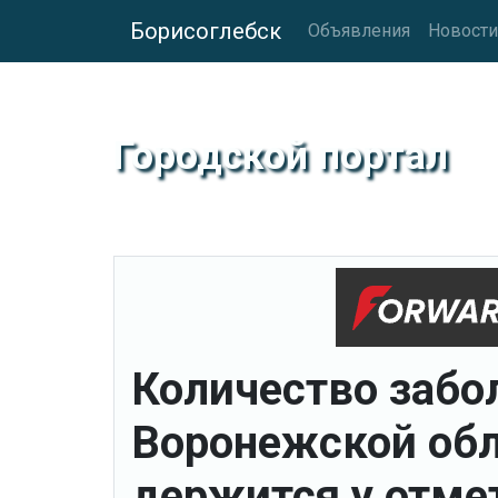
Борисоглебск
Объявления
Новости
Городской портал
Количество забо
Воронежской обл
держится у отме