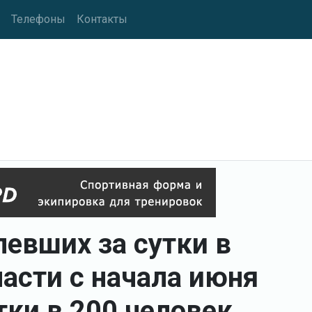
Телефоны
Контакты
левших за сутки в
асти с начала июня
тки в 200 человек