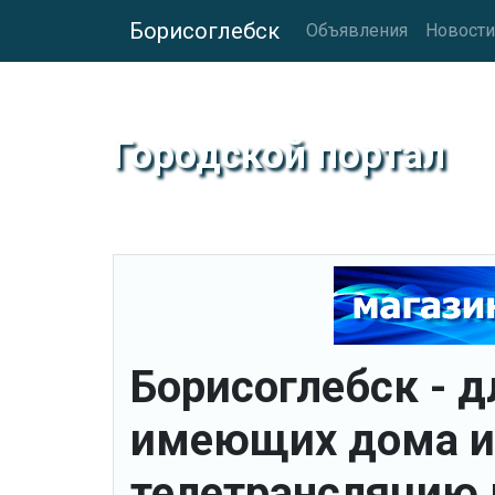
Борисоглебск
Объявления
Новости
Городской портал
Борисоглебск - д
имеющих дома ин
телетрансляцию 