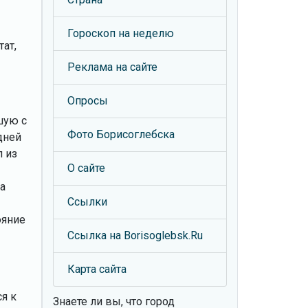
Гороскоп на неделю
ат,
Реклама на сайте
Опросы
шую с
Фото Борисоглебска
дней
 из
О сайте
а
Ссылки
ояние
Ссылка на Borisoglebsk.Ru
Карта сайта
я к
Знаете ли вы, что
город