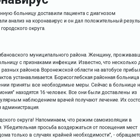
онную больницу доставили пациента с диагнозом
али анализ на коронавирус и он дал положительный результ
городского округа.
рибановского муниципального района. Женщину, проживав
ольницу с признаками инфекции. Известно, что несколько 
 разных районов Воронежской области на автобусе прибыл
тактов устанавливается. Борисоглебская районная больница
нии приняты все необходимые меры. Сейчас в больнице н
ония" находятся 16 человек. Все они были доставлены из
гулярным наблюдением врачей получают лечение. Их сост
я администрация.
ского округа! Напоминаем, что режим самоизоляции в
я. Убедительная просьба воздержаться от посещения мест
ома только в случаях крайней необходимости", - обращаетс