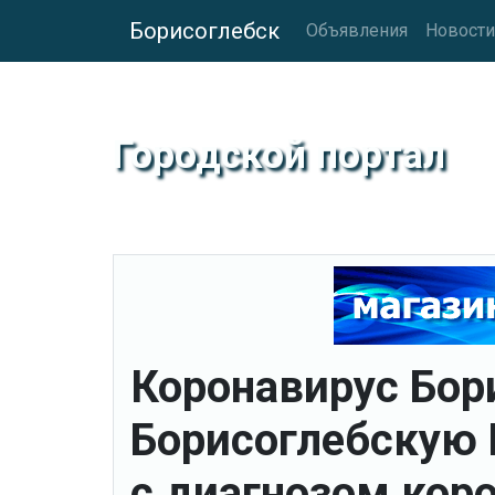
Борисоглебск
Объявления
Новости
Городской портал
Коронавирус Бори
Борисоглебскую
с диагнозом кор