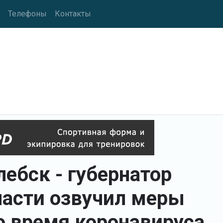
Телефоны
Контакты
ебск - губернатор
асти озвучил меры
 время коронавируса