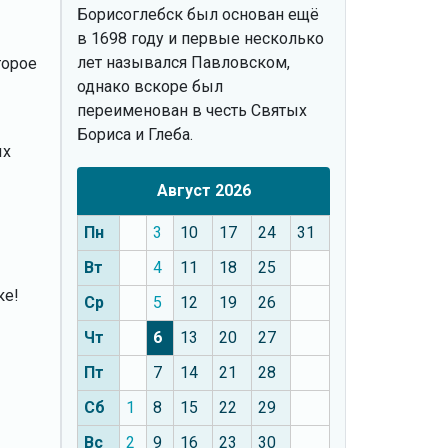
Борисоглебск был основан ещё
в 1698 году и первые несколько
лет назывался Павловском,
торое
однако вскоре был
переименован в честь Святых
Бориса и Глеба.
ых
Август 2026
Пн
3
10
17
24
31
Вт
4
11
18
25
ке!
Ср
5
12
19
26
Чт
6
13
20
27
Пт
7
14
21
28
Сб
1
8
15
22
29
Вс
2
9
16
23
30