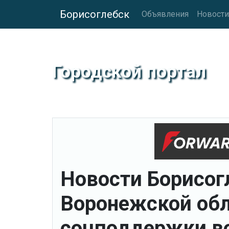
Борисоглебск
Объявления
Новости
Городской портал
Новости Борисогл
Воронежской обл
соцподдержки во