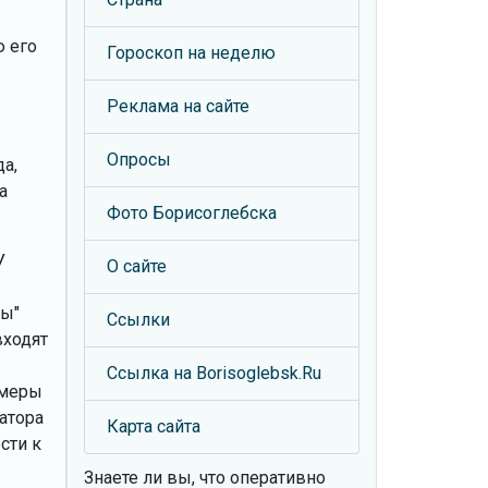
ю его
Гороскоп на неделю
Реклама на сайте
Опросы
а,
а
Фото Борисоглебска
У
О сайте
ты"
Ссылки
входят
Ссылка на Borisoglebsk.Ru
 меры
атора
Карта сайта
сти к
Знаете ли вы, что
оперативно