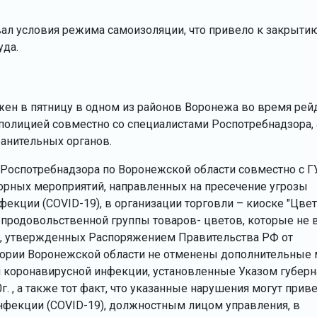
ал условия режима самоизоляции, что привело к закрыти
уда.
н в пятницу в одном из районов Воронежа во время рейд
 полицией совместно со специалистами Роспотребнадзора, 
анительных органов.
 Роспотребнадзора по Воронежской области совместно с Г
орных мероприятий, направленных на пресечение угрозы
екции (COVID-19), в организации торговли – киоске "Цве
епродовольственной группы товаров- цветов, которые не 
и, утвержденных Распоряжением Правительства РФ от
рритории Воронежской области не отменены дополнительные
 коронавирусной инфекции, установленные Указом губерн
. , а также тот факт, что указанные нарушения могут приве
нфекции (COVID-19), должностным лицом управления, в