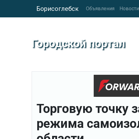
Борисоглебск
Объявления
Новости
Городской портал
Торговую точку 
режима самоизо
области