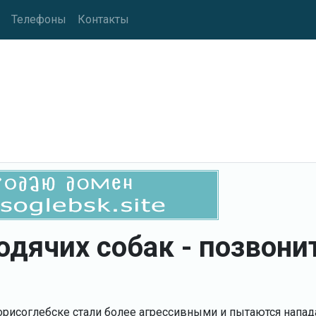
Телефоны
Контакты
одячих собак - позвони
орисоглебске стали более агрессивными и пытаются напад