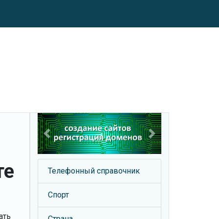
Previous
Next
те
Телефонный справочник
Спорт
ать
Страна